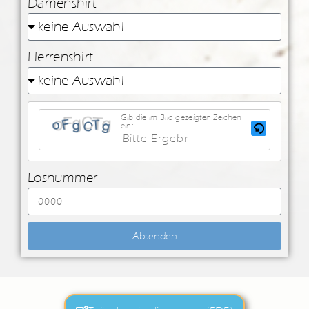
Damenshirt
Herrenshirt
Gib die im Bild gezeigten Zeichen
ein:
Losnummer
Absenden