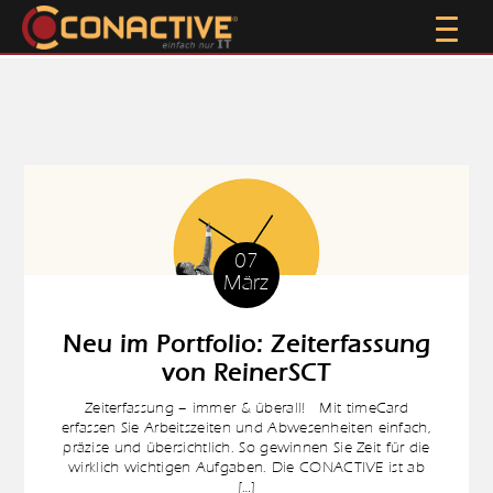
07
März
Neu im Portfolio: Zeiterfassung
von ReinerSCT
Zeiterfassung – immer & überall! Mit timeCard
erfassen Sie Arbeitszeiten und Abwesenheiten einfach,
präzise und übersichtlich. So gewinnen Sie Zeit für die
wirklich wichtigen Aufgaben. Die CONACTIVE ist ab
[…]