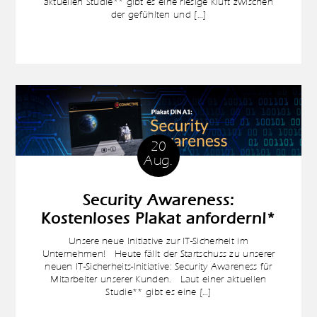
aktuellen Studie** gibt es eine riesige Kluft zwischen
der gefühlten und […]
20
Aug.
Security Awareness:
Kostenloses Plakat anfordern!*
Unsere neue Initiative zur IT-Sicherheit im
Unternehmen! Heute fällt der Startschuss zu unserer
neuen IT-Sicherheits-Initiative: Security Awareness für
Mitarbeiter unserer Kunden. Laut einer aktuellen
Studie** gibt es eine […]