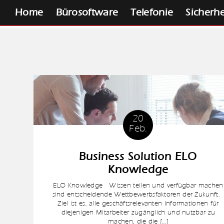
Home
Bürosoftware
Telefonie
Sicherhe
20
Feb.
Business Solution ELO
Knowledge
ELO Knowledge Wissen teilen und verfügbar machen
sind entscheidende Wettbewerbsfaktoren der Zukunft
Ziel ist es, alle geschäftsrelevanten Informationen für
diejenigen Mitarbeiter zugänglich und nutzbar zu
machen, die die […]