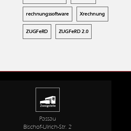
rechnungssoftware
Xrechnung
ZUGFeRD
ZUGFeRD 2.0
Passau
Bischof-Ulrich-Str. 2