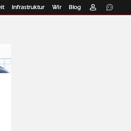
it
Infrastruktur
Wir
Blog
K
S
.