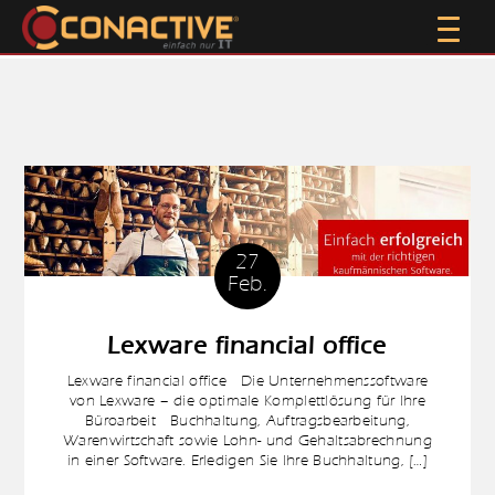
27
Feb.
Lexware financial office
Lexware financial office Die Unternehmenssoftware
von Lexware – die optimale Komplettlösung für Ihre
Büroarbeit Buchhaltung, Auftragsbearbeitung,
Warenwirtschaft sowie Lohn- und Gehaltsabrechnung
in einer Software. Erledigen Sie Ihre Buchhaltung, […]