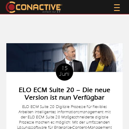
15
Juni
ELO ECM Suite 20 – Die neue
Version ist nun Verfügbar
ELO ECM Suite 20 Digitale Prozesse für flexibles
Arbeiten Intelligentes Informationsmanagement mit
der ELO ECM Suite 20 Maßgeschneiderte digitale
Prozesse machen es möglich: Mit der umfassenden
Lösungssoftware für Enterprise-Content-Management