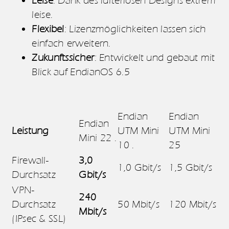
Leise
: Dank des lüfterlosen Designs extrem
leise.
Flexibel
: Lizenzmöglichkeiten lassen sich
einfach erweitern.
Zukunftssicher
: Entwickelt und gebaut mit
Blick auf EndianOS 6.5
Endian
Endian
Endian
Leistung
UTM Mini
UTM Mini
Mini 22 .
10 .
25
Firewall-
3,0
1,0 Gbit/s
1,5 Gbit/s
Durchsatz
Gbit/s
VPN-
240
Durchsatz
50 Mbit/s
120 Mbit/s
Mbit/s
(IPsec & SSL)