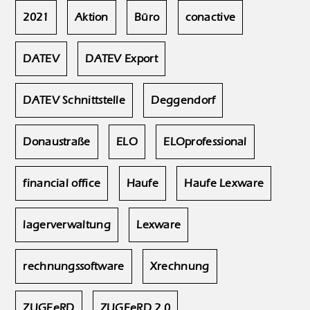
2021
Aktion
Büro
conactive
DATEV
DATEV Export
DATEV Schnittstelle
Deggendorf
Donaustraße
ELO
ELOprofessional
financial office
Haufe
Haufe Lexware
lagerverwaltung
Lexware
rechnungssoftware
Xrechnung
ZUGFeRD
ZUGFeRD 2.0