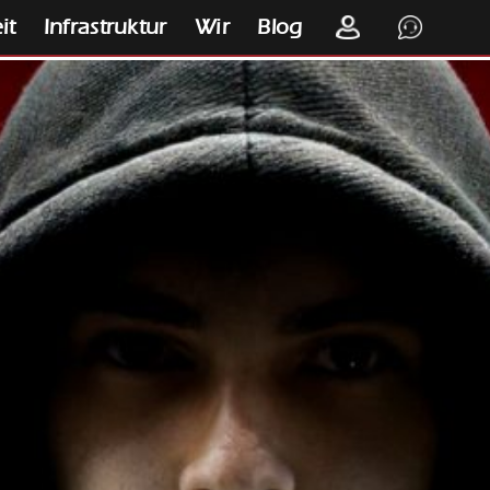
it
Infrastruktur
Wir
Blog
K
S