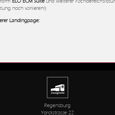
ttform
ELO ECM Suite
und weiterer Fachbereichslös
ltung noch variieren!)
nserer Landingpage:
Regensburg
Yorckstrasse 22