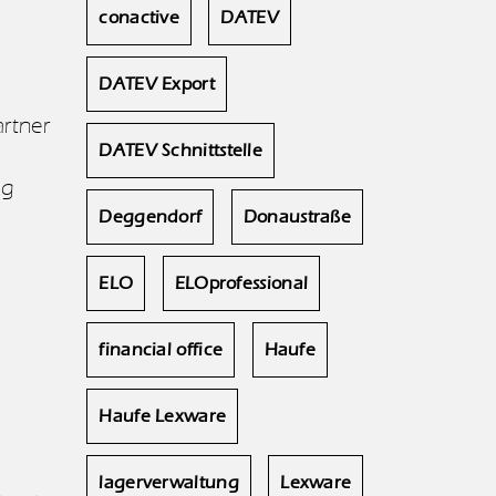
conactive
DATEV
DATEV Export
artner
DATEV Schnittstelle
gg
Deggendorf
Donaustraße
ELO
ELOprofessional
financial office
Haufe
Haufe Lexware
lagerverwaltung
Lexware