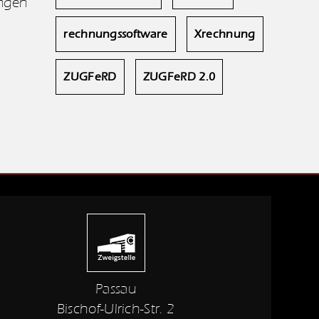
ungen
rechnungssoftware
Xrechnung
ZUGFeRD
ZUGFeRD 2.0
Passau
Bischof-Ulrich-Str. 2