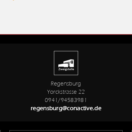
Regensburg
Yorckstrasse 22
0941/94583981
regensburg@conactive.de