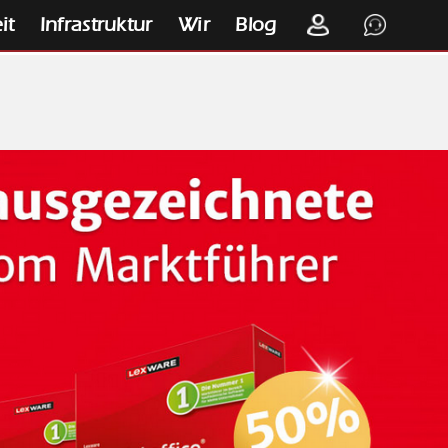
it
Infrastruktur
Wir
Blog
K
S