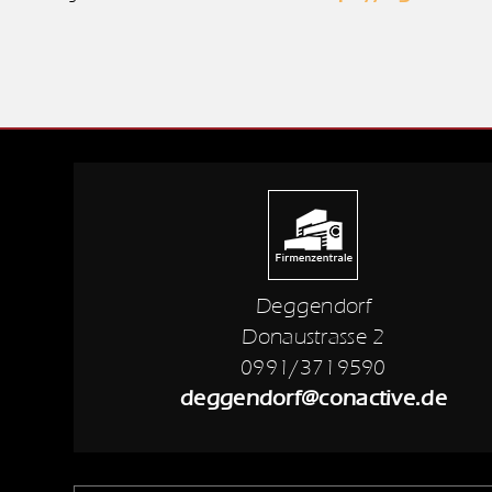
Deggendorf
Donaustrasse 2
0991/3719590
deggendorf@conactive.de